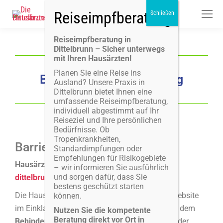
Reiseimpfberatung in
Dittelbrunn – Sicher unterwegs
mit Ihren Hausärzten!
Planen Sie eine Reise ins
Barrierefreiheitserklärung
Ausland? Unsere Praxis in
Dittelbrunn bietet Ihnen eine
umfassende Reiseimpfberatung,
individuell abgestimmt auf Ihr
Reiseziel und Ihre persönlichen
Bedürfnisse. Ob
Tropenkrankheiten,
Barrierefreiheitserklärung
Standardimpfungen oder
Empfehlungen für Risikogebiete
Hausärzte Dittelbrunn –
https://hausarzt-
– wir informieren Sie ausführlich
und sorgen dafür, dass Sie
dittelbrunn.de
bestens geschützt starten
Die Hausärzte Dittelbrunn sind bestrebt, ihre Website
können.
im Einklang mit der
Richtlinie (EU) 2016/2102
, dem
Nutzen Sie die kompetente
Beratung direkt vor Ort in
Behindertengleichstellungsgesetz (BGG)
und der